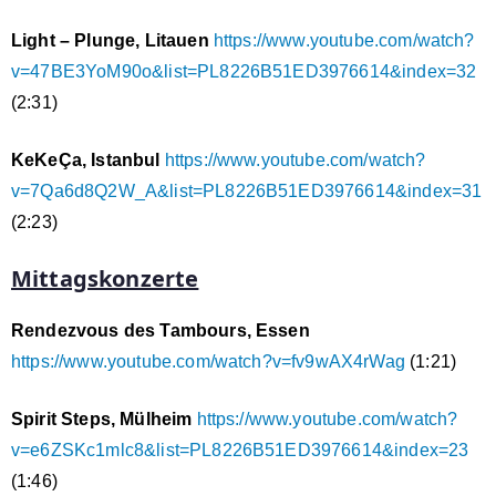
Light – Plunge, Litauen
https://www.youtube.com/watch?
v=47BE3YoM90o&list=PL8226B51ED3976614&index=32
(2:31)
KeKeÇa, Istanbul
https://www.youtube.com/watch?
v=7Qa6d8Q2W_A&list=PL8226B51ED3976614&index=31
(2:23)
Mittagskonzerte
Rendezvous des Tambours, Essen
https://www.youtube.com/watch?v=fv9wAX4rWag
(1:21)
Spirit Steps, Mülheim
https://www.youtube.com/watch?
v=e6ZSKc1mlc8&list=PL8226B51ED3976614&index=23
(1:46)