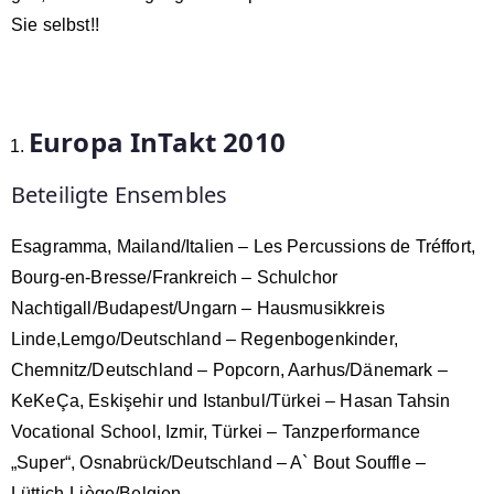
Sie selbst!!
Europa InTakt 2010
Beteiligte Ensembles
Esagramma, Mailand/Italien – Les Percussions de Tréffort,
Bourg-en-Bresse/Frankreich – Schulchor
Nachtigall/Budapest/Ungarn – Hausmusikkreis
Linde,Lemgo/Deutschland – Regenbogenkinder,
Chemnitz/Deutschland – Popcorn, Aarhus/Dänemark –
KeKeÇa, Eskişehir und Istanbul/Türkei – Hasan Tahsin
Vocational School, Izmir, Türkei – Tanzperformance
„Super“, Osnabrück/Deutschland – A` Bout Souffle –
Lüttich-Liège/Belgien